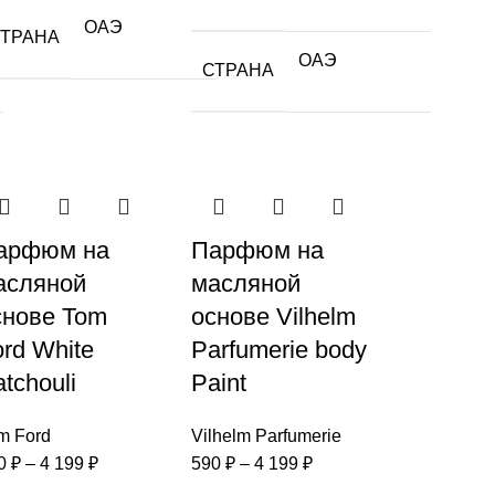
ОАЭ
СТРАНА
ОАЭ
СТРАНА
арфюм на
Парфюм на
асляной
масляной
снове Tom
основе Vilhelm
ord White
Parfumerie body
tchouli
Paint
m Ford
Vilhelm Parfumerie
0
₽
–
4 199
₽
590
₽
–
4 199
₽