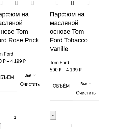
арфюм на
Парфюм на
асляной
масляной
снове Tom
основе Tom
ord Rose Prick
Ford Tobacco
Vanille
m Ford
0
₽
–
4 199
₽
Tom Ford
590
₽
–
4 199
₽
ОБЪЁМ
Очистить
ОБЪЁМ
Очистить