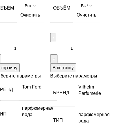
ОБЪЁМ
ОБЪЁМ
Очистить
Очистить
 корзину
В корзину
берите параметры
Выберите параметры
Tom Ford
Vilhelm
БРЕНД
БРЕНД
Parfumerie
парфюмерная
ТИП
вода
парфюмерная
ТИП
вода