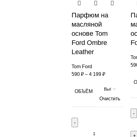
Парфюм на
П
масляной
м
основе Tom
о
Ford Ombre
F
Leather
To
59
Tom Ford
590
₽
–
4 199
₽
ОБЪЁМ
Очистить