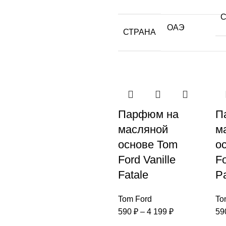
ОАЭ
СТРАНА
Парфюм на
П
масляной
м
основе Tom
о
Ford Vanille
F
Fatale
Pa
Tom Ford
To
590
₽
–
4 199
₽
59