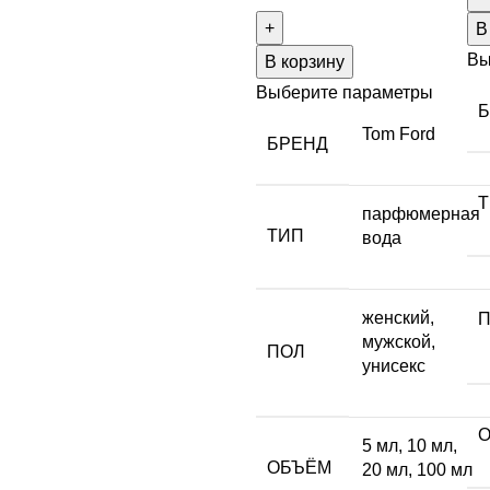
В
Вы
В корзину
Выберите параметры
Tom Ford
БРЕНД
парфюмерная
ТИП
вода
женский
,
мужской
,
ПОЛ
унисекс
5 мл
,
10 мл
,
ОБЪЁМ
20 мл
,
100 мл