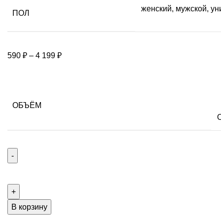
женский
,
мужской
,
ун
ПОЛ
590
₽
–
4 199
₽
ОБЪЁМ
В корзину