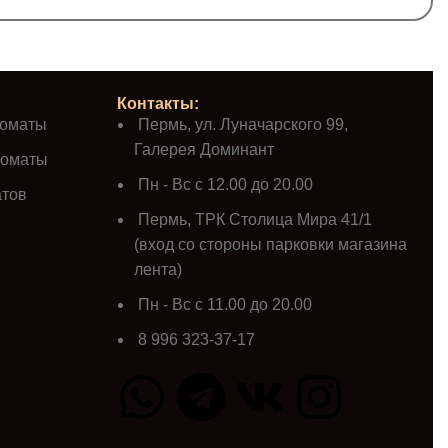
Контакты:
роматы
Пермь, ул. Луначарского 99,
Галерея Доминант
роматы
Пн - Вс с 12.00 до 20.00
атов
Пермь, ТРК Столица Мира 41/1
(вход со стороны парковки магазина
лента)
Пн - Вс с 11.00 до 20.00
8 996 323-37-17