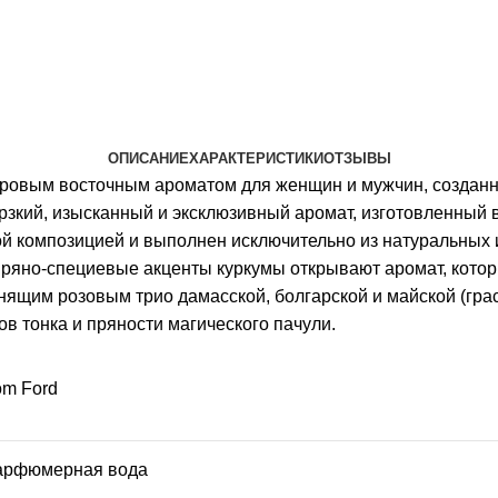
ОПИСАНИЕ
ХАРАКТЕРИСТИКИ
ОТЗЫВЫ
ровым восточным ароматом для женщин и мужчин, созданн
ерзкий, изысканный и эксклюзивный аромат, изготовленны
й композицией и выполнен исключительно из натуральных 
 пряно-специевые акценты куркумы открывают аромат, кото
ящим розовым трио дамасской, болгарской и майской (гр
в тонка и пряности магического пачули.
om Ford
арфюмерная вода