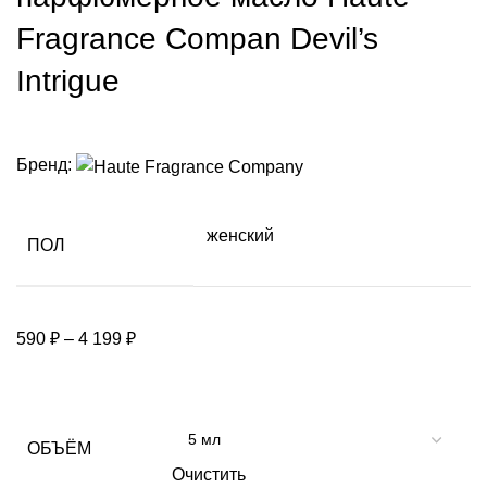
Fragrance Compan Devil’s
Intrigue
Бренд:
женский
ПОЛ
590
₽
–
4 199
₽
ОБЪЁМ
Очистить