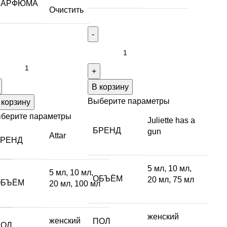
ПАРФЮМА
Очистить
В корзину
Выберите параметры
 корзину
берите параметры
Juliette has a
БРЕНД
gun
Attar
БРЕНД
5 мл
,
10 мл
,
5 мл
,
10 мл
,
ОБЪЁМ
20 мл
,
75 мл
ОБЪЁМ
20 мл
,
100 мл
женский
женский
ПОЛ
ПОЛ