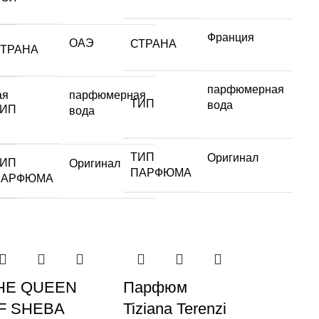
Франция
ОАЭ
СТРАНА
СТРАНА
парфюмерная
ая
парфюмерная
ТИП
вода
ТИП
вода
ТИП
Оригинал
ТИП
Оригинал
ПАРФЮМА
ПАРФЮМА
HE QUEEN
Парфюм
F SHEBA
Tiziana Terenzi