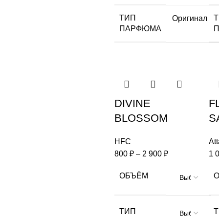
ТИП
Оригинал
ПАРФЮМА
DIVINE
F
BLOSSOM
S
HFC
Att
800
₽
–
2 900
₽
1 
ОБЪЁМ
ТИП