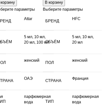
 корзину
В корзину
берите параметры
Выберите параметры
Attar
HFC
БРЕНД
БРЕНД
5 мл
,
10 мл
,
5 мл
,
10 мл
,
ОБЪЁМ
ОБЪЁМ
л
20 мл
,
100 мл
20 мл
женский
женский
ПОЛ
ПОЛ
ОАЭ
Франция
СТРАНА
СТРАНА
ая
парфюмерная
парфюмерная
ТИП
ТИП
вода
вода