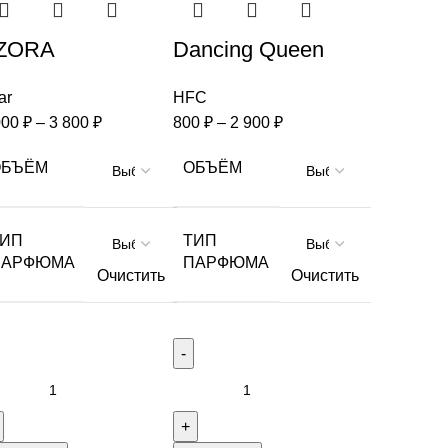
ZORA
Dancing Queen
ar
HFC
000
₽
–
3 800
₽
800
₽
–
2 900
₽
ОБЪЁМ
ОБЪЁМ
ТИП
ТИП
ПАРФЮМА
ПАРФЮМА
Очистить
Очистить