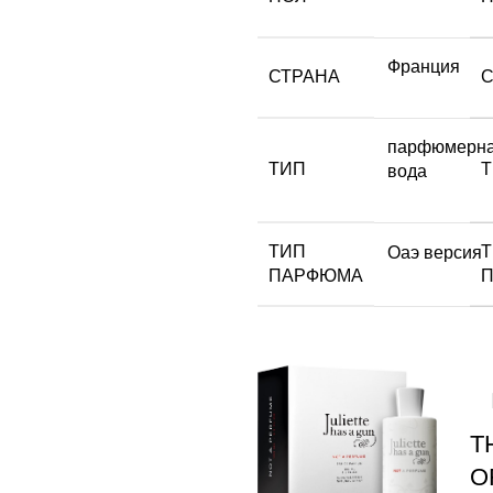
Франция
СТРАНА
парфюмерн
ТИП
вода
ТИП
Оаэ версия
ПАРФЮМА
T
O