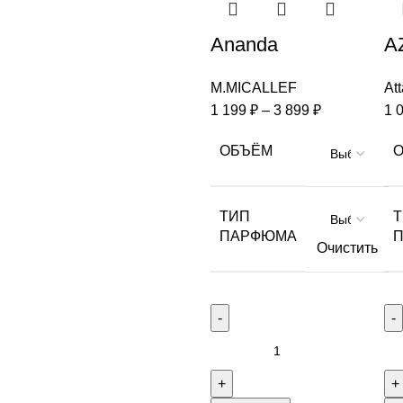
Ananda
A
M.MICALLEF
Att
1 199
₽
–
3 899
₽
1 
ОБЪЁМ
ТИП
ПАРФЮМА
Очистить