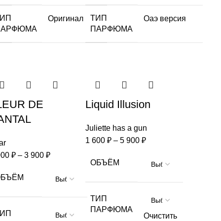
ТИП
ТИП
Оригинал
Оаэ версия
ПАРФЮМА
ПАРФЮМА
LEUR DE
Liquid Illusion
ANTAL
Juliette has a gun
1 600
₽
–
5 900
₽
ar
000
₽
–
3 900
₽
ОБЪЁМ
ОБЪЁМ
ТИП
ПАРФЮМА
ТИП
Очистить