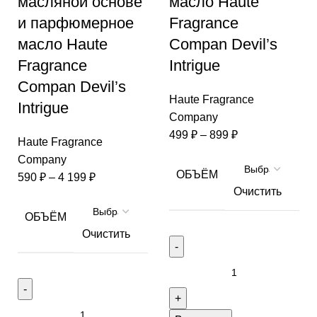
масляной основе
масло Haute
и парфюмерное
Fragrance
масло Haute
Compan Devil’s
Fragrance
Intrigue
Compan Devil’s
Haute Fragrance
Intrigue
Company
499
₽
–
899
₽
Haute Fragrance
Company
ОБЪЁМ
590
₽
–
4 199
₽
Очистить
ОБЪЁМ
Очистить