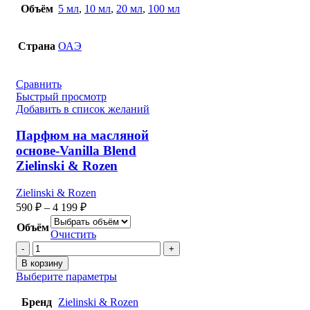
Объём
5 мл
,
10 мл
,
20 мл
,
100 мл
Страна
ОАЭ
Сравнить
Быстрый просмотр
Добавить в список желаний
Парфюм на масляной
основе-Vanilla Blend
Zielinski & Rozen
Zielinski & Rozen
590
₽
–
4 199
₽
Объём
Очистить
Количество
товара
В корзину
Парфюм
Выберите параметры
на
масляной
Бренд
Zielinski & Rozen
основе-