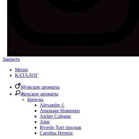
Закрыть
Меню
КАТАЛОГ
Мужские ароматы
Женские ароматы
Бренды
Alexandre J.
Amouage
Новинки
Atelier Cologne
Attar
Byredo
Хит продаж
Carolina Herrera