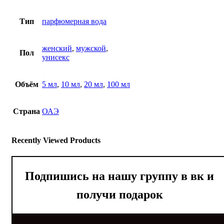
Vanilla
Blend
Тип
парфюмерная вода
Zielinski
&
Rozen
женский
,
мужской
,
Пол
унисекс
Объём
5 мл
,
10 мл
,
20 мл
,
100 мл
Страна
ОАЭ
Recently Viewed Products
Подпишись на нашу группу в вк и
получи подарок