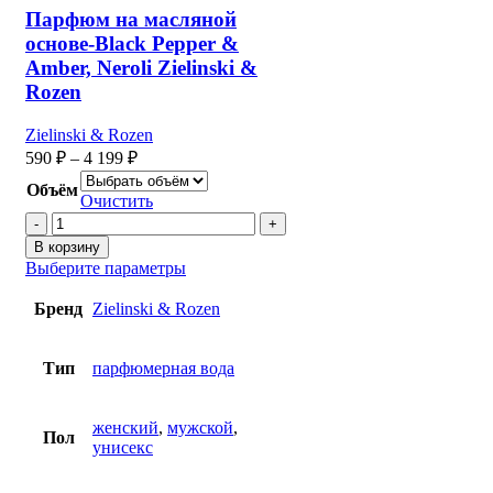
Парфюм на масляной
основе-Black Pepper &
Amber, Neroli Zielinski &
Rozen
Zielinski & Rozen
590
₽
–
4 199
₽
Объём
Очистить
Количество
товара
В корзину
Парфюм
Выберите параметры
на
масляной
Бренд
Zielinski & Rozen
основе-
Black
Pepper
Тип
парфюмерная вода
&
Amber,
Neroli
женский
,
мужской
,
Пол
Zielinski
унисекс
&
Rozen