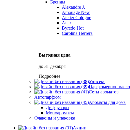
Бренды
Alexandre J.
Amouage
New
Atelier Cologne
Attar
Byredo
Hot
Carolina Herrera
Выгодная цена
до 31 декабря
Подробнее
Унисекс
Парфюмерное масло
Сеты ароматов
Автопарфюм
Ароматы для дома
Диффузоры
Моноароматы
Флаконы и упаковка
Акции