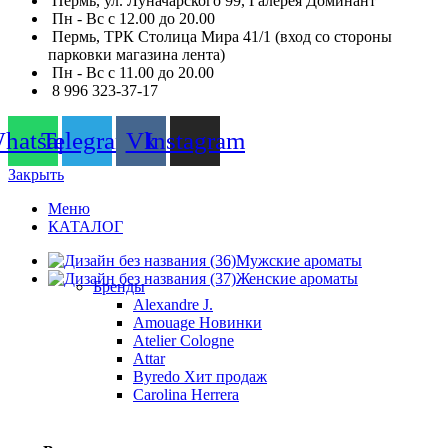
Пермь, ул. Луначарского 99, Галерея Доминант
Пн - Вс с 12.00 до 20.00
Пермь, ТРК Столица Мира 41/1 (вход со стороны
парковки магазина лента)
Пн - Вс с 11.00 до 20.00
8 996 323-37-17
hatsapp
Telegram
Vk
Instagram
Закрыть
Меню
КАТАЛОГ
Мужские ароматы
Женские ароматы
Бренды
Alexandre J.
Amouage
Новинки
Atelier Cologne
Attar
Byredo
Хит продаж
Carolina Herrera