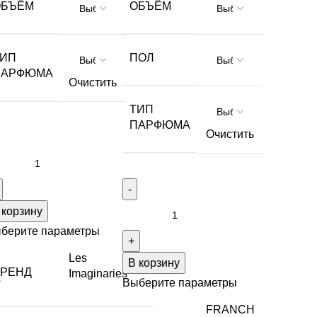
ОБЪЁМ
ОБЪЁМ
ТИП
ПОЛ
ПАРФЮМА
Очистить
ТИП
ПАРФЮМА
Очистить
 корзину
берите параметры
Les
В корзину
БРЕНД
Imaginaries
s
Выберите параметры
FRANCH