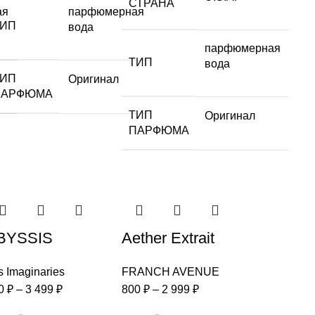
СТРАНА
ая
парфюмерная
ТИП
вода
парфюмерная
ТИП
вода
ТИП
Оригинал
ПАРФЮМА
ТИП
Оригинал
ПАРФЮМА
BYSSIS
Aether Extrait
s Imaginaries
FRANCH AVENUE
0
₽
–
3 499
₽
800
₽
–
2 999
₽