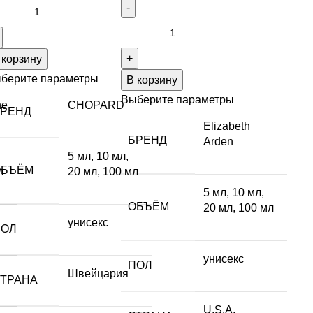
 корзину
берите параметры
В корзину
Выберите параметры
ne
CHOPARD
БРЕНД
Elizabeth
БРЕНД
Arden
5 мл
,
10 мл
,
ОБЪЁМ
л
20 мл
,
100 мл
5 мл
,
10 мл
,
ОБЪЁМ
20 мл
,
100 мл
унисекс
ПОЛ
унисекс
ПОЛ
Швейцария
СТРАНА
U.S.A.