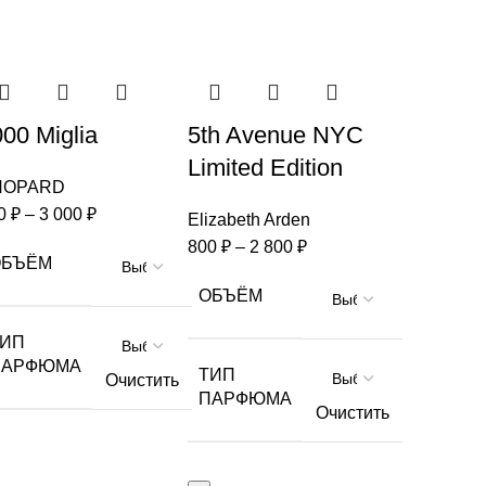
00 Miglia
5th Avenue NYC
Limited Edition
HOPARD
0
₽
–
3 000
₽
Elizabeth Arden
800
₽
–
2 800
₽
ОБЪЁМ
ОБЪЁМ
ТИП
ПАРФЮМА
ТИП
Очистить
ПАРФЮМА
Очистить