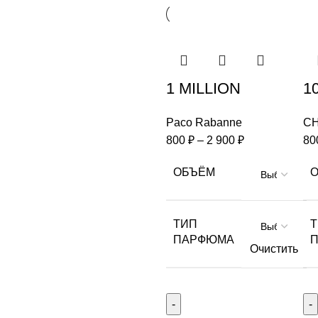
1 MILLION
10
Paco Rabanne
C
800
₽
–
2 900
₽
80
ОБЪЁМ
ТИП
ПАРФЮМА
Очистить