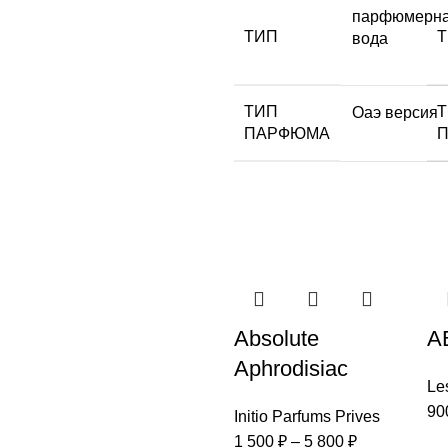
парфюмерн
ТИП
вода
ТИП
Оаэ версия
ПАРФЮМА
Absolute
A
Aphrodisiac
Le
90
Initio Parfums Prives
1 500
₽
–
5 800
₽