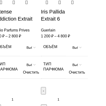
tense
Iris Pallida
diction Extrait
Extrait 6
itio Parfums Prives
Guerlain
0
₽
–
2 800
₽
1 200
₽
–
4 800
₽
ОБЪЁМ
ОБЪЁМ
ТИП
ТИП
ПАРФЮМА
ПАРФЮМА
Очистить
Очистить