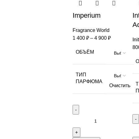
Imperium
In
Ad
Fragrance World
1 400
₽
–
4 900
₽
In
80
ОБЪЁМ
ТИП
ПАРФЮМА
Очистить