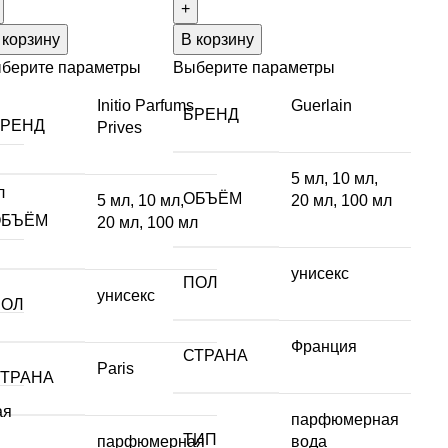
 корзину
В корзину
берите параметры
Выберите параметры
Initio Parfums
Guerlain
БРЕНД
БРЕНД
Prives
5 мл
,
10 мл
,
л
ОБЪЁМ
5 мл
,
10 мл
,
20 мл
,
100 мл
ОБЪЁМ
20 мл
,
100 мл
унисекс
ПОЛ
унисекс
ПОЛ
Франция
СТРАНА
Paris
СТРАНА
ая
парфюмерная
ТИП
парфюмерная
вода