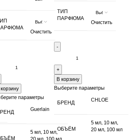
ТИП
ПАРФЮМА
ТИП
Очистить
ПАРФЮМА
Очистить
В корзину
Выберите параметры
 корзину
берите параметры
CHLOE
БРЕНД
Guerlain
БРЕНД
5 мл
,
10 мл
,
ОБЪЁМ
20 мл
,
100 мл
5 мл
,
10 мл
,
ОБЪЁМ
20 мл
,
100 мл