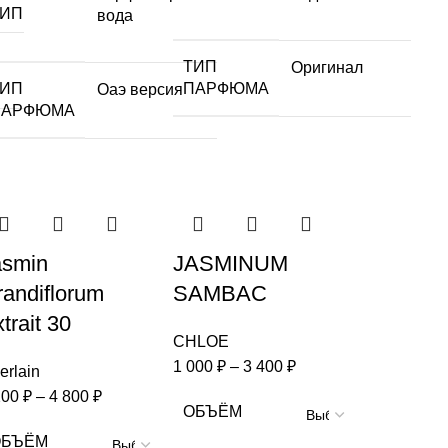
ТИП
вода
ТИП
Оригинал
ТИП
ПАРФЮМА
Оаэ версия
ПАРФЮМА
asmin
JASMINUM
randiflorum
SAMBAC
trait 30
CHLOE
1 000
₽
–
3 400
₽
erlain
200
₽
–
4 800
₽
ОБЪЁМ
ОБЪЁМ