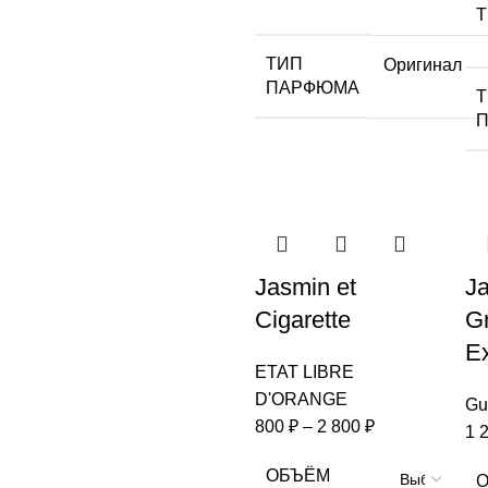
ТИП
Оригинал
ПАРФЮМА
Jasmin et
J
Cigarette
G
Ex
ETAT LIBRE
D'ORANGE
Gu
800
₽
–
2 800
₽
1 
ОБЪЁМ