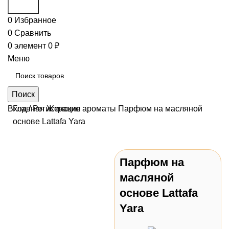
Поиск
0
Избранное
0
Сравнить
0
элемент
0
₽
Меню
Поиск
Вход / Регистрация
Главная
Женские ароматы
Парфюм на масляной
основе Lattafa Yara
Парфюм на
Нажмите, чтобы
масляной
увеличить
основе Lattafa
Yara