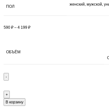
женский
,
мужской
,
ун
ПОЛ
590
₽
–
4 199
₽
ОБЪЁМ
В корзину