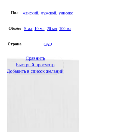
Рulp
Пол
женский
,
мужской
,
унисекс
Объём
5 мл
,
10 мл
,
20 мл
,
100 мл
Страна
ОАЭ
Сравнить
Быстрый просмотр
Добавить в список желаний