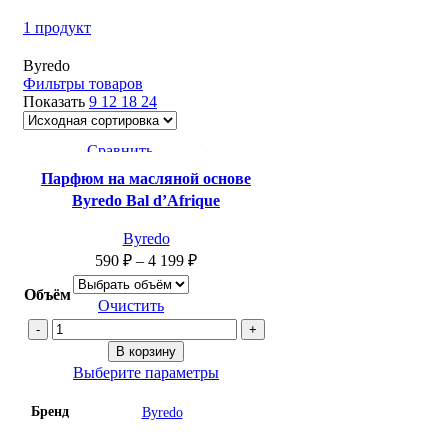
1 продукт
Byredo
Фильтры товаров
Показать
9
12
18
24
Сравнить
Быстрый просмотр
Парфюм на масляной основе
Добавить в список желаний
Byredo Bal d’Afrique
Byredo
590
₽
–
4 199
₽
Объём
Очистить
Количество
товара
В корзину
Парфюм
Выберите параметры
на
Бренд
Byredo
масляной
основе