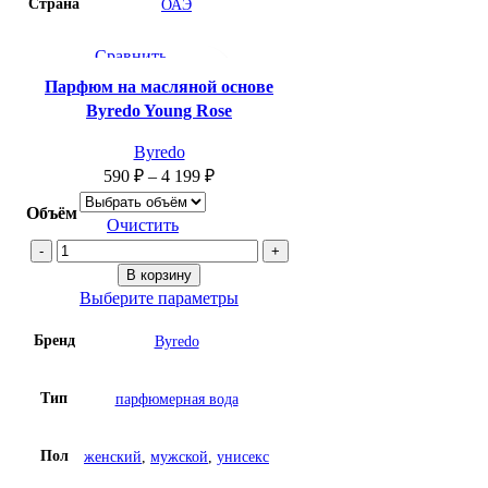
Страна
ОАЭ
Сравнить
Быстрый просмотр
Парфюм на масляной основе
Добавить в список желаний
Byredo Young Rose
Byredo
590
₽
–
4 199
₽
Объём
Очистить
Количество
товара
В корзину
Парфюм
Выберите параметры
на
Бренд
Byredo
масляной
основе
Byredo
Тип
парфюмерная вода
Young
Rose
Пол
женский
,
мужской
,
унисекс