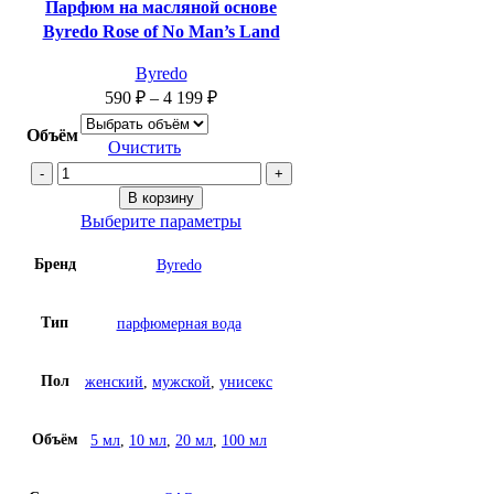
Быстрый просмотр
Парфюм на масляной основе
Добавить в список желаний
Byredo Rose of No Man’s Land
Byredo
590
₽
–
4 199
₽
Объём
Очистить
Количество
товара
В корзину
Парфюм
Выберите параметры
на
Бренд
Byredo
масляной
основе
Byredo
Тип
парфюмерная вода
Rose
of
Пол
женский
,
мужской
,
унисекс
No
Man’s
Land
Объём
5 мл
,
10 мл
,
20 мл
,
100 мл