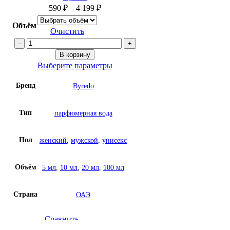
590
₽
–
4 199
₽
Объём
Очистить
Количество
товара
В корзину
Парфюм
Выберите параметры
на
Бренд
Byredo
масляной
основе
Byredo
Тип
парфюмерная вода
Mojave
Ghost
Пол
женский
,
мужской
,
унисекс
Объём
5 мл
,
10 мл
,
20 мл
,
100 мл
Страна
ОАЭ
Сравнить