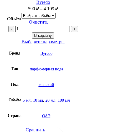
Byredo
590
₽
–
4 199
₽
Объём
Очистить
Количество
товара
В корзину
Парфюм
Выберите параметры
на
Бренд
Byredo
масляной
основе
Byredo
Тип
парфюмерная вода
La
Tulipe
Пол
женский
Объём
5 мл
,
10 мл
,
20 мл
,
100 мл
Страна
ОАЭ
Сравнить