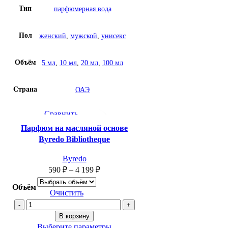
Byredo
Тип
парфюмерная вода
Bal
d'Afrique
Пол
женский
,
мужской
,
унисекс
Объём
5 мл
,
10 мл
,
20 мл
,
100 мл
Страна
ОАЭ
Сравнить
Быстрый просмотр
Парфюм на масляной основе
Добавить в список желаний
Byredo Bibliotheque
Byredo
590
₽
–
4 199
₽
Объём
Очистить
Количество
товара
В корзину
Парфюм
Выберите параметры