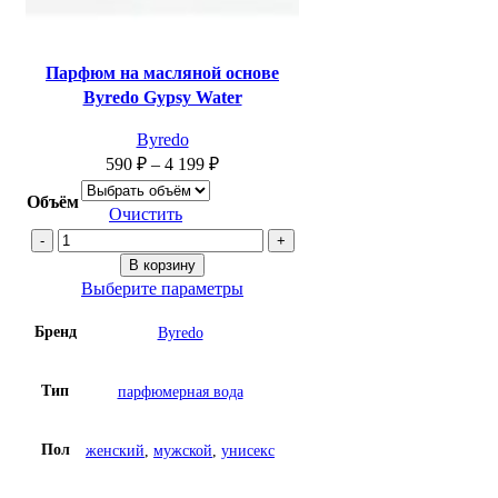
Парфюм на масляной основе
Byredо Gypsy Water
Byredo
590
₽
–
4 199
₽
Объём
Очистить
Количество
товара
В корзину
Парфюм
Выберите параметры
на
Бренд
Byredo
масляной
основе
Byredо
Тип
парфюмерная вода
Gypsy
Water
Пол
женский
,
мужской
,
унисекс