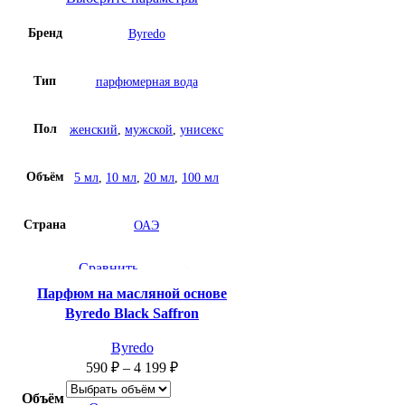
на
Бренд
Byredo
масляной
основе
Byredo
Тип
парфюмерная вода
Bibliotheque
Пол
женский
,
мужской
,
унисекс
Объём
5 мл
,
10 мл
,
20 мл
,
100 мл
Страна
ОАЭ
Сравнить
Быстрый просмотр
Парфюм на масляной основе
Добавить в список желаний
Byredo Black Saffron
Byredo
590
₽
–
4 199
₽
Объём