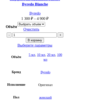
Byredo Blanche
Byredo
1 300
₽
–
4 900
₽
Объём
Очистить
Количество
товара
В корзину
Парфюм
Выберите параметры
на
5 мл
,
10 мл
,
20 мл
,
100
масляной
Объём
мл
основе
Byredo
Blanche
Бренд
Byredo
Исполнение
Оригинал
Пол
женский