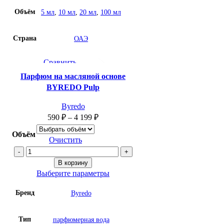
Объём
5 мл
,
10 мл
,
20 мл
,
100 мл
Страна
ОАЭ
Сравнить
Быстрый просмотр
Парфюм на масляной основе
Добавить в список желаний
BYREDO Рulp
Byredo
590
₽
–
4 199
₽
Объём
Очистить
Количество
товара
В корзину
Парфюм
Выберите параметры
на
Бренд
Byredo
масляной
основе
BYREDO
Тип
парфюмерная вода