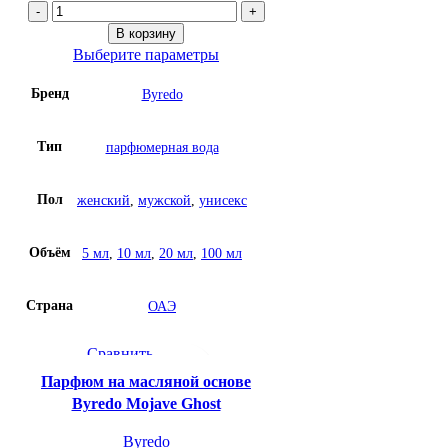
Количество
товара
В корзину
Парфюм
Выберите параметры
на
Бренд
Byredo
масляной
основе
Byredo
Тип
парфюмерная вода
Marihuana
unisex
Пол
женский
,
мужской
,
унисекс
Объём
5 мл
,
10 мл
,
20 мл
,
100 мл
Страна
ОАЭ
Сравнить
Быстрый просмотр
Парфюм на масляной основе
Добавить в список желаний
Byredo Mojave Ghost
Byredo