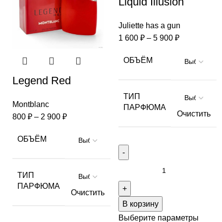
Liquid Illusion
Juliette has a gun
1 600
₽
–
5 900
₽
ОБЪЁМ
Legend Red
ТИП
Montblanc
ПАРФЮМА
Очистить
800
₽
–
2 900
₽
ОБЪЁМ
ТИП
ПАРФЮМА
Очистить
В корзину
Выберите параметры