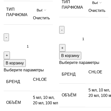
ТИП
ПАРФЮМА
ТИП
Очистить
ПАРФЮМА
Очистить
Количество
товара
Количество
Magnolia
товара
alba
В корзину
JASMINUM
SAMBAC
Выберите параметры
В корзину
Выберите параметры
CHLOE
БРЕНД
CHLOE
БРЕНД
5 мл
,
10 мл
,
ОБЪЁМ
20 мл
,
100 
5 мл
,
10 мл
,
ОБЪЁМ
20 мл
,
100 мл