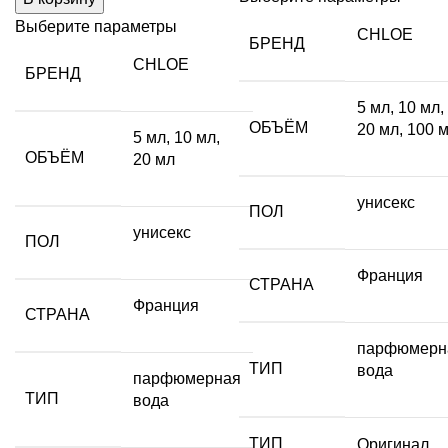
MINUIT
Выберите параметры
CHLOE
БРЕНД
CHLOE
БРЕНД
5 мл
,
10 мл
,
ОБЪЁМ
20 мл
,
100 
5 мл
,
10 мл
,
ОБЪЁМ
20 мл
унисекс
ПОЛ
унисекс
ПОЛ
Франция
СТРАНА
Франция
СТРАНА
парфюмерн
ТИП
вода
парфюмерная
ТИП
вода
ТИП
Оригинал