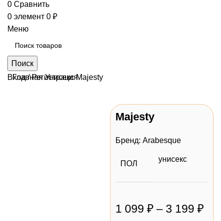
0
Сравнить
0
элемент
0
₽
Меню
Поиск
Вход / Регистрация
Главная
Унисекс
Majesty
Majesty
Нажмите, чтобы
увеличить
Бренд:
Arabesque
унисекс
ПОЛ
1 099
₽
–
3 199
₽