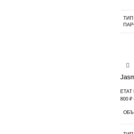
ТИП
ПА
Jasm
ETAT
800
₽
ОБЪ