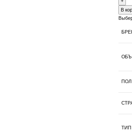
В ко
Выбер
БРЕ
ОБЪ
ПОЛ
СТР
ТИП