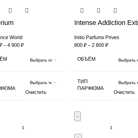
rium
Intense Addiction Extr
ance World
Initio Parfums Prives
₽
–
4 900
₽
800
₽
–
2 800
₽
ЁМ
ОБЪЁМ
ТИП
РФЮМА
ПАРФЮМА
Очистить
Очистить