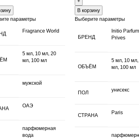
рзину
В корзину
ите параметры
Выберите параметры
Fragrance World
Initio Parfu
НД
БРЕНД
Prives
5 мл
,
10 мл
,
20
ЁМ
мл
,
100 мл
5 мл
,
10 мл
ОБЪЁМ
мл
,
100 мл
мужской
унисекс
ПОЛ
ОАЭ
АНА
Paris
СТРАНА
парфюмерная
вода
парфюмерн