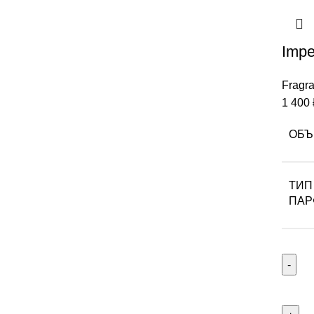
Impe
Fragr
1 400
ОБЪ
ТИП
ПА