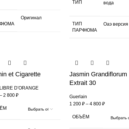
ТИП
вода
Оригинал
РФЮМА
ТИП
Оаэ версия
ПАРФЮМА
in et Cigarette
Jasmin Grandiflorum
Extrait 30
 LIBRE D'ORANGE
–
2 800
₽
Guerlain
1 200
₽
–
4 800
₽
ЁМ
ОБЪЁМ