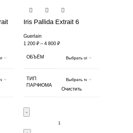
ait
Iris Pallida Extrait 6
Guerlain
1 200
₽
–
4 800
₽
ОБЪЁМ
ТИП
ПАРФЮМА
Очистить