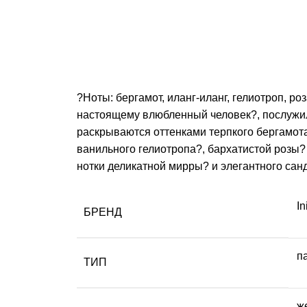
?Ноты: бергамот, иланг-иланг, гелиотроп, р
настоящему влюбленный человек?, послужил
раскрываются оттенками терпкого бергамот
ванильного гелиотропа?, бархатистой роз
нотки деликатной мирры? и элегантного сан
In
БРЕНД
п
ТИП
ж