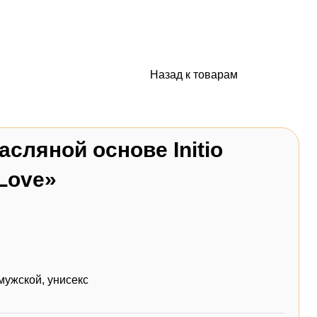
Назад к товарам
сляной основе Initio
 Love»
мужской
,
унисекс