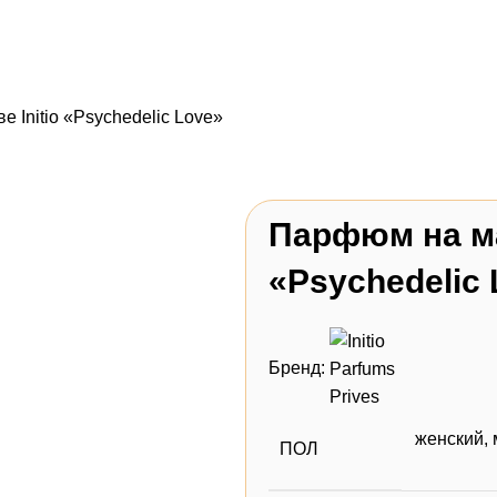
 Initio «Psychedelic Love»
Парфюм на ма
«Psychedelic
Бренд:
женский
,
ПОЛ