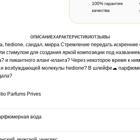
100% гарантия
качества
ОПИСАНИЕ
ХАРАКТЕРИСТИКИ
ОТЗЫВЫ
оза, hedione, сандал, мирра Стремление передать искренни
и стимулом для создания яркой композиции под название
а? и пикантного иланг-иланга? Через некоторое время к н
ы? и возбуждающей молекулы hedione? В шлейфе☁ парфюм
дала?
itio Parfums Prives
арфюмерная вода
енский
,
мужской
,
унисекс