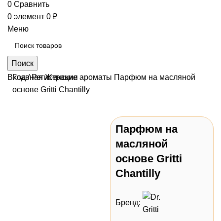
0
Сравнить
0
элемент
0
₽
Меню
Поиск
Вход / Регистрация
Главная
Женские ароматы
Парфюм на масляной
основе Gritti Chantilly
Парфюм на
Нажмите, чтобы
масляной
увеличить
основе Gritti
Chantilly
Бренд: