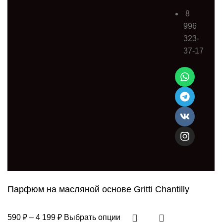
8
996
323-
37-17
Парфюм на масляной основе Gritti Chantilly
590
₽
–
4 199
₽
Выбрать опции