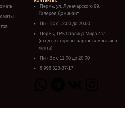
Контакты:
роматы
Пермь, ул. Луначарского 99,
Галерея Доминант
роматы
Пн - Вс с 12.00 до 20.00
атов
Пермь, ТРК Столица Мира 41/1
(вход со стороны парковки магазина
лента)
Пн - Вс с 11.00 до 20.00
8 996 323-37-17