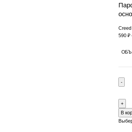
Пар
осно
Creed
590
₽
ОБЪ
В ко
Выбер