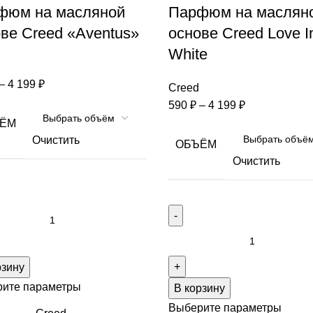
фюм на масляной
Парфюм на маслян
ве Creed «Aventus»
основе Creed Love I
White
–
4 199
₽
Creed
590
₽
–
4 199
₽
ЁМ
Очистить
ОБЪЁМ
Очистить
рзину
ите параметры
В корзину
Выберите параметры