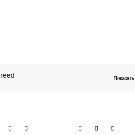
reed
Показат