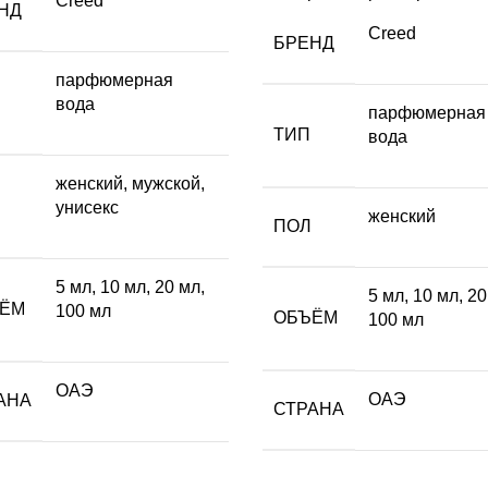
Creed
НД
Creed
БРЕНД
парфюмерная
вода
парфюмерная
ТИП
вода
женский
,
мужской
,
унисекс
женский
ПОЛ
5 мл
,
10 мл
,
20 мл
,
5 мл
,
10 мл
,
20
ЁМ
100 мл
ОБЪЁМ
100 мл
ОАЭ
ОАЭ
АНА
СТРАНА