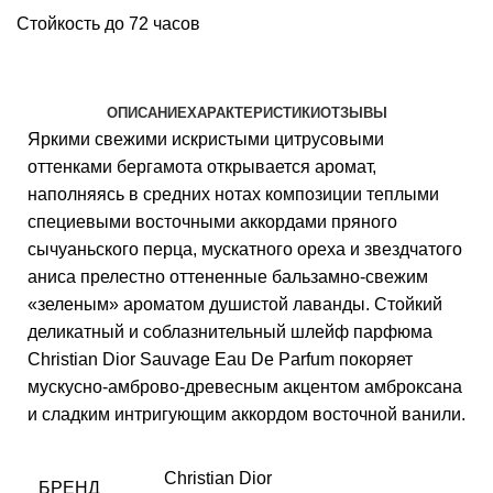
Стойкость до 72 часов
ОПИСАНИЕ
ХАРАКТЕРИСТИКИ
ОТЗЫВЫ
Яркими свежими искристыми цитрусовыми
оттенками бергамота открывается аромат,
наполняясь в средних нотах композиции теплыми
специевыми восточными аккордами пряного
сычуаньского перца, мускатного ореха и звездчатого
аниса прелестно оттененные бальзамно-свежим
«зеленым» ароматом душистой лаванды. Стойкий
деликатный и соблазнительный шлейф парфюма
Christian Dior Sauvage Eau De Parfum покоряет
мускусно-амброво-древесным акцентом амброксана
и сладким интригующим аккордом восточной ванили.
Christian Dior
БРЕНД