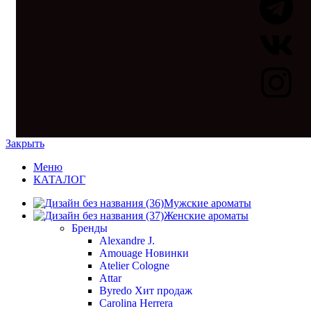
Закрыть
Меню
КАТАЛОГ
Мужские ароматы
Женские ароматы
Бренды
Alexandre J.
Amouage
Новинки
Atelier Cologne
Attar
Byredo
Хит продаж
Carolina Herrera