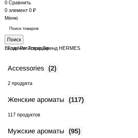
0
Сравнить
0
элемент
0
₽
Меню
Поиск
Вход / Регистрация
Главная
Товар Бренд
HERMES
Accessories
(2)
2 продукта
Женские ароматы
(117)
117 продуктов
Мужские ароматы
(95)