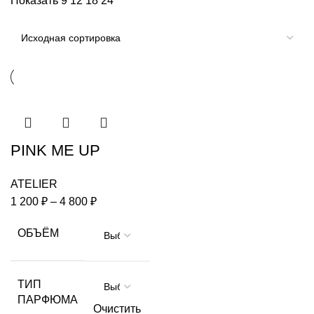
Показать
9
12
18
24
PINK ME UP
ATELIER
1 200
₽
–
4 800
₽
ОБЪЁМ
ТИП
ПАРФЮМА
Очистить